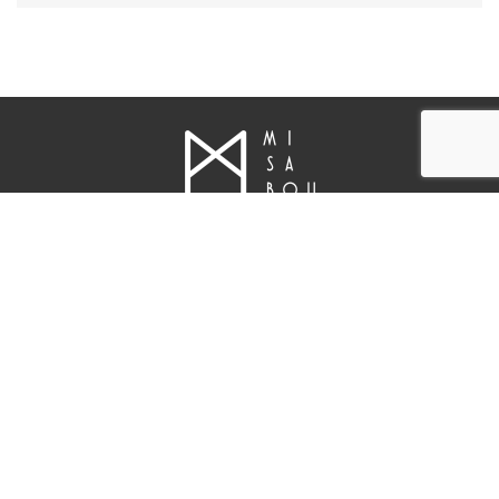
ABOUT
INFOMATION
工房概要
初めてご利用の方へ
キャンセルポリシー
オーダーの流れ
プライバシーポリシー
決済方法
特定商取引法に基づく表記
クレジットカード決済につい
て
CONTACT
NEWS