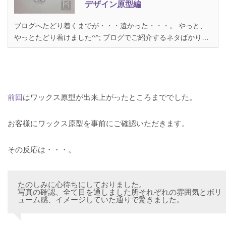
デザイン原型編
ブログへたどり着くまでが・・・遠かった・・・。 やっと、
やっとたどり着けました^^; ブログでご紹介するネタばかり溜
まる一方。 な状況を解消すべくＰＣに向かっております。 さ
て、今回は太陽と月がテーマ♪ 太陽やら月というモチーフはお
好きな方も多いのでは^^。 実はこれ、彼から彼女へのプレ...
前回
はワックス原型が出来上がったところまででした。
お客様にワックス原型を事前にご確認いただきます。
その反応は・・・。
たのしみに心待ちにしておりました。
写真の確認、全て目を通しました所それぞれの雰囲気とボリ
ューム感、イメージしていた通りで驚きました。