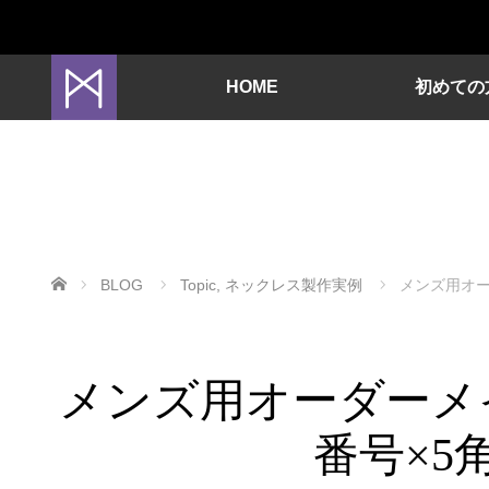
HOME
初めての
ホーム
BLOG
Topic
,
ネックレス製作実例
メンズ用オー
メンズ用オーダーメ
番号×