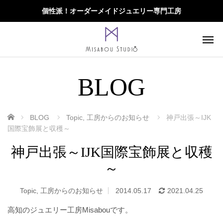
個性派！オーダーメイドジュエリー専門工房
BLOG
ホーム
BLOG
Topic
,
工房からのお知らせ
神戸出張～IJK
国際宝飾展と収穫～
神戸出張～IJK国際宝飾展と収穫
～
Topic
,
工房からのお知らせ
2014.05.17
2021.04.25
高知のジュエリー工房Misabouです。