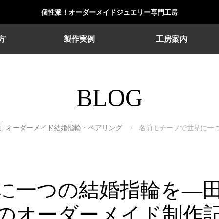
個性派！オーダーメイドジュエリー専門工房
方
製作実例
工房案内
BLOG
例
,
オーダーメイド結婚指輪・ペアリング
名前モチーフで世界に一
に一つの結婚指輪を—
のオーダーメイド制作