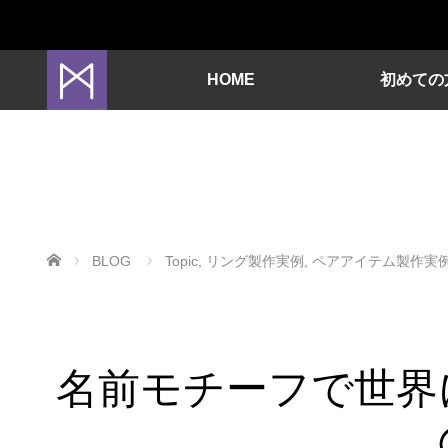
HOME
初めての
ホーム
BLOG
Topic
,
リング製作実例
,
ペアアイテム製作実
名前モチーフで世界