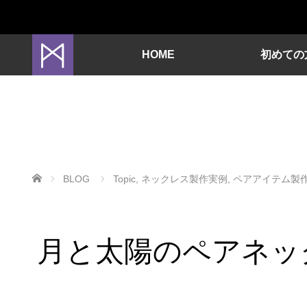
HOME
初めての
ホーム
BLOG
Topic
,
ネックレス製作実例
,
ペアアイテム製
月と太陽のペアネッ